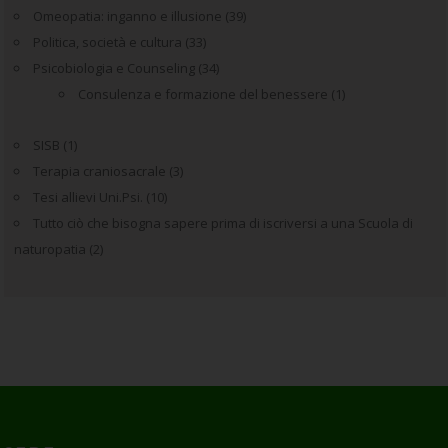
Omeopatia: inganno e illusione
(39)
Politica, società e cultura
(33)
Psicobiologia e Counseling
(34)
Consulenza e formazione del benessere
(1)
SISB
(1)
Terapia craniosacrale
(3)
Tesi allievi Uni.Psi.
(10)
Tutto ciò che bisogna sapere prima di iscriversi a una Scuola di
naturopatia
(2)