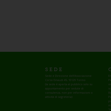
SEDE
Sede e Direzione dell’Associazione:
Em
Corso Einaudi 45, 10129 Torino
Pe
(la sede è aperta al pubblico solo su
o
appuntamento per sedute di
sc
consulenza, non per informazioni o
B
attività di segreteria)
Pe
pr
in
“I