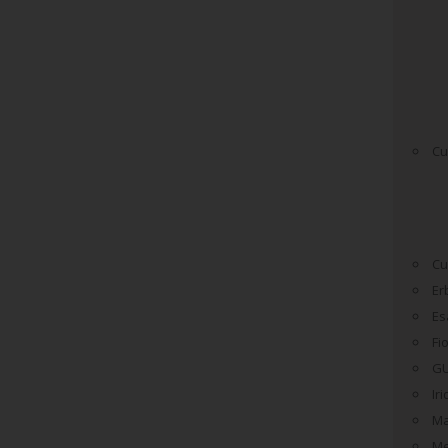
Cu
Cu
Er
Es
Fi
GU
Ir
Ma
Me