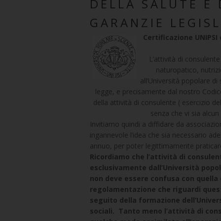
DELLA SALUTE E 
GARANZIE LEGISL
Certificazione UNIPSI
L’attività di consulent
naturopatico, nutriz
all’Università popolare di 
legge, e precisamente dal nostro Codice C
della attività di consulente ( esercizio de
senza che vi sia alcun 
Invitiamo quindi a diffidare da associazio
ingannevole l’idea che sia necessario ade
annuo, per poter legittimamente praticare 
Ricordiamo che l’attività di consule
esclusivamente dall’Università popola
non deve essere confusa con quella d
regolamentazione che riguardi queste 
seguito della formazione dell’Univers
sociali. Tanto meno l’attività di co