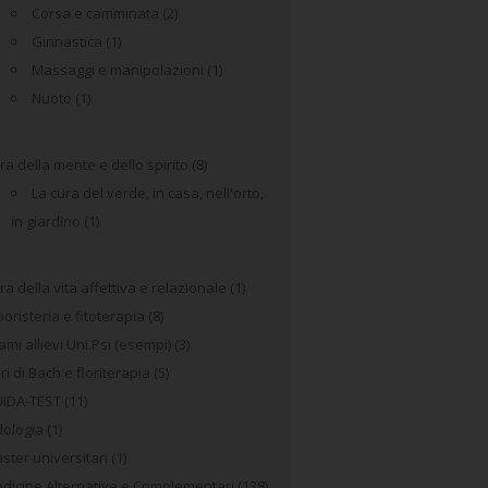
Corsa e camminata
(2)
Ginnastica
(1)
Massaggi e manipolazioni
(1)
Nuoto
(1)
ra della mente e dello spirito
(8)
La cura del verde, in casa, nell'orto,
in giardino
(1)
ra della vita affettiva e relazionale
(1)
boristeria e fitoterapia
(8)
ami allievi Uni.Psi (esempi)
(3)
ori di Bach e floriterapia
(5)
IDA-TEST
(11)
idologia
(1)
ster universitari
(1)
dicine Alternative e Complementari
(138)