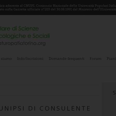
ifica aderente al CNUPI, Consorzio Nazionale delle Università Popolari Itali
o sulla Gazzetta ufficiale n°203 del 30.08.1991 dal Mnistero dell'UIniversità
 siamo
Info/Iscrizioni
Domande frequenti
Forum
Piani
UNIPSI DI CONSULENTE