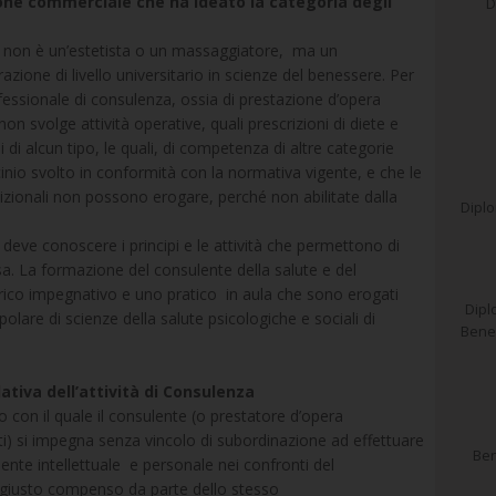
one commerciale che ha ideato la categoria degli
D
re non è un’estetista o un massaggiatore, ma un
azione di livello universitario in scienze del benessere. Per
ofessionale di consulenza, ossia di prestazione d’opera
non svolge attività operative, quali prescrizioni di diete e
di alcun tipo, le quali, di competenza di altre categorie
ocinio svolto in conformità con la normativa vigente, e che le
dizionali non possono erogare, perché non abilitate dalla
Diplo
 deve conoscere i principi e le attività che permettono di
 essa. La formazione del consulente della salute e del
rico impegnativo e uno pratico in aula che sono erogati
Dipl
olare di scienze della salute psicologiche e sociali di
Benes
lativa dell’attività di Consulenza
to con il quale il consulente (o prestatore d’opera
enti) si impegna senza vincolo di subordinazione ad effettuare
Ben
nte intellettuale e personale nei confronti del
 giusto compenso da parte dello stesso