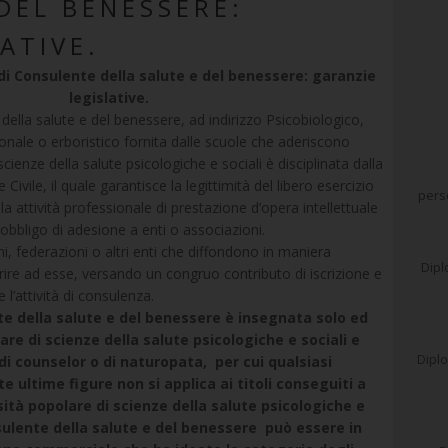
DEL BENESSERE:
ATIVE.
 di Consulente della salute e del benessere: garanzie
legislative.
e della salute e del benessere, ad indirizzo Psicobiologico,
ionale o erboristico fornita dalle scuole che aderiscono
scienze della salute psicologiche e sociali è disciplinata dalla
ivile, il quale garantisce la legittimità del libero esercizio
perso
lla attività professionale di prestazione d’opera intellettuale
obbligo di adesione a enti o associazioni.
ni, federazioni o altri enti che diffondono in maniera
Dipl
rire ad esse, versando un congruo contributo di iscrizione e
l’attività di consulenza.
nte della salute e del benessere è insegnata solo ed
re di scienze della salute psicologiche e sociali e
Diplo
i counselor o di naturopata, per cui qualsiasi
ultime figure non si applica ai titoli conseguiti a
ità popolare di scienze della salute psicologiche e
nsulente della salute e del benessere può essere in