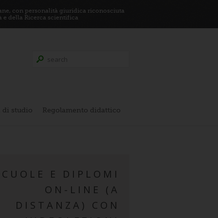
ane, con personalità giuridica riconosciuta
 e della Ricerca scientifica
 di studio
Regolamento didattico
SCUOLE E DIPLOMI
ON-LINE (A
DISTANZA) CON