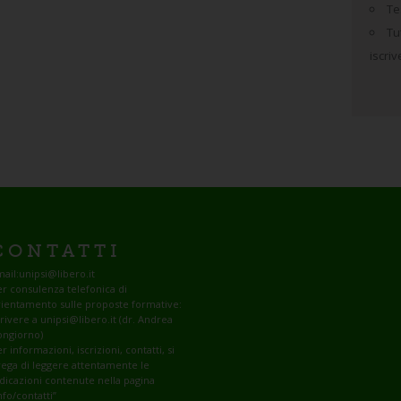
Tes
Tu
iscri
CONTATTI
ail:
unipsi@libero.it
r consulenza telefonica di
rientamento sulle proposte formative:
rivere a unipsi@libero.it (dr. Andrea
ongiorno)
r informazioni, iscrizioni, contatti, si
ega di leggere attentamente le
dicazioni contenute nella pagina
nfo/contatti”