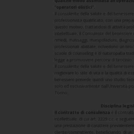
qualche modo assimilata all’operazi
“operatori olistici”.
Il consulente della salute e del benesse
professionista qualificato, con una prepar
questo motivo, trattandosi di attività pr
intellettuale, il Consulente del benessere 
rimedi, massaggi, manipolazioni, diagnosi 
professionali abilitate, richiedono un tir
scuole di counseling e di naturopatia tra
legge a promuovere percorsi di tirocinio.
Il consulente della salute e del benessere
migliorare lo stile di vita e la qualità di
benessere prevede quindi uno studio teo
solo ed esclusivamente dall’Università pop
Torino.
Disciplina legis
Il contratto di consulenza
è il contrat
intellettuale di cui art. 2229 c.c. e segu
una prestazione di carattere prevalenteme
cliente/committente, beneficiando di un