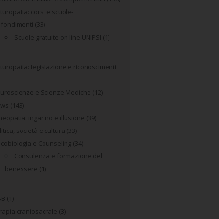
turopatia: corsi e scuole-
fondimenti
(33)
Scuole gratuite on line UNIPSI
(1)
turopatia: legislazione e riconoscimenti
uroscienze e Scienze Mediche
(12)
ews
(143)
eopatia: inganno e illusione
(39)
litica, società e cultura
(33)
icobiologia e Counseling
(34)
Consulenza e formazione del
benessere
(1)
SB
(1)
rapia craniosacrale
(3)