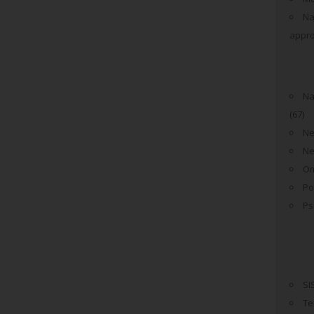
Na
appro
Na
(67)
Ne
N
Om
Po
Ps
SI
Te