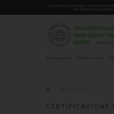
Associazione culturale e di ricerca scient
con Decreto legge pubblicat
Scuole e Corsi
Chi
Presentazione
guido
gennaio 5th, 2013
CERTIFICAZIONE 