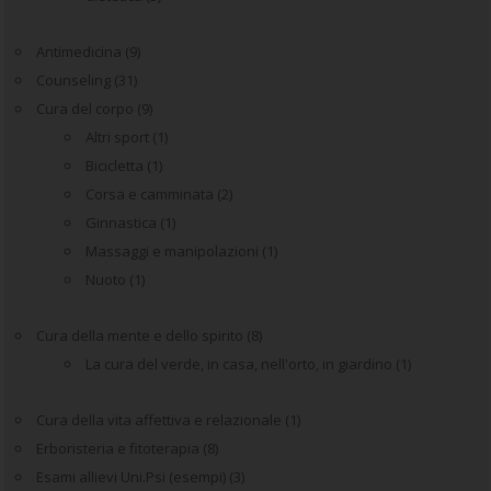
Antimedicina
(9)
Counseling
(31)
Cura del corpo
(9)
Altri sport
(1)
Bicicletta
(1)
Corsa e camminata
(2)
Ginnastica
(1)
Massaggi e manipolazioni
(1)
Nuoto
(1)
Cura della mente e dello spirito
(8)
La cura del verde, in casa, nell'orto, in giardino
(1)
Cura della vita affettiva e relazionale
(1)
Erboristeria e fitoterapia
(8)
Esami allievi Uni.Psi (esempi)
(3)