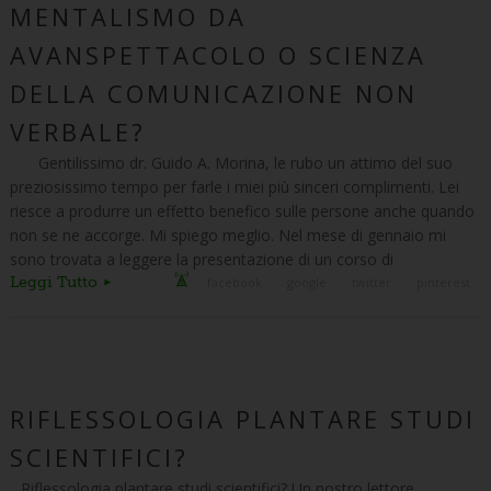
MENTALISMO DA
AVANSPETTACOLO O SCIENZA
DELLA COMUNICAZIONE NON
VERBALE?
Gentilissimo dr. Guido A. Morina, le rubo un attimo del suo
preziosissimo tempo per farle i miei più sinceri complimenti. Lei
riesce a produrre un effetto benefico sulle persone anche quando
non se ne accorge. Mi spiego meglio. Nel mese di gennaio mi
sono trovata a leggere la presentazione di un corso di
Leggi Tutto
facebook
google
twitter
pinterest
RIFLESSOLOGIA PLANTARE STUDI
SCIENTIFICI?
Riflessologia plantare studi scientifici? Un nostro lettore,