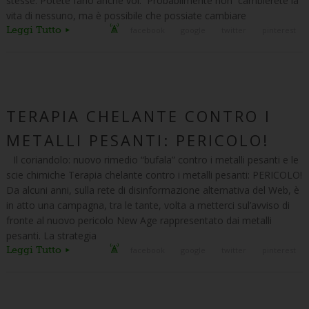
stesse. Potete farlo anche voi. Probabilmente non cambierete la
vita di nessuno, ma è possibile che possiate cambiare
Leggi Tutto
facebook
google
twitter
pinterest
TERAPIA CHELANTE CONTRO I
METALLI PESANTI: PERICOLO!
Il coriandolo: nuovo rimedio “bufala” contro i metalli pesanti e le
scie chimiche Terapia chelante contro i metalli pesanti: PERICOLO!
Da alcuni anni, sulla rete di disinformazione alternativa del Web, è
in atto una campagna, tra le tante, volta a metterci sul’avviso di
fronte al nuovo pericolo New Age rappresentato dai metalli
pesanti. La strategia
Leggi Tutto
facebook
google
twitter
pinterest