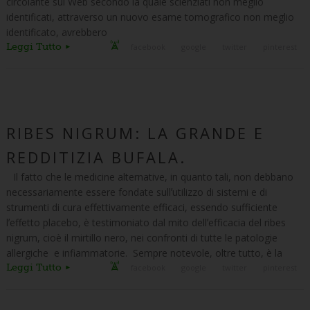
circolante sul Web secondo la quale scienziati non meglio
identificati, attraverso un nuovo esame tomografico non meglio
identificato, avrebbero
Leggi Tutto
facebook
google
twitter
pinterest
RIBES NIGRUM: LA GRANDE E
REDDITIZIA BUFALA.
Il fatto che le medicine alternative, in quanto tali, non debbano
necessariamente essere fondate sullʼutilizzo di sistemi e di
strumenti di cura effettivamente efficaci, essendo sufficiente
lʼeffetto placebo, è testimoniato dal mito dellʼefficacia del ribes
nigrum, cioè il mirtillo nero, nei confronti di tutte le patologie
allergiche e infiammatorie. Sempre notevole, oltre tutto, è la
Leggi Tutto
facebook
google
twitter
pinterest