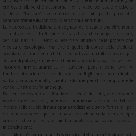
di consulenza che non viola mai le competenze di altre categorie
professionali, perchè autonoma, non si vede per quale motivo ci
si debba “tutelare” nei confronti di possibili quanto probabbili
denunce tramite illusori titoli o afflizioni a enti inutili.
La naturopatia tradizionale, insegnata dalle scuole che diffondono
tali notizie false e truffaldine, è una attività che configura sempre,
per sua natura, il reato di esercizio abusivo della professione
medica e psicologica, ma anche quello di abuso della credulità
popolare, dal momento che i rimedi utilizzati da tali naturopati per
la cura di patologie (che essi chiamano disturbi o squilibri per non
incorrere immediatamente in sanzioni penali) sono privi di
fondamento scientifico e inducono quindi gli sprovveduti clienti a
sottoporsi a cure inutili, quanto redditizie per chi le propone e le
vende. Un’altra truffa anche qui.
Da anni cerchiamo di diffondere la verità dei fatti, che non può
essere smentita, ma gli interessi commerciali che stanno dietro il
mondo delle scuole di naturopatia tradizionale sono fortissimi, per
cui la nostra voce, quella di una associazione seria, senza scopo
di lucro e che non investe, quindi, in pubblicità, passa inosservata.
In conclusione:
Non è vero che l’esercizio della professione di