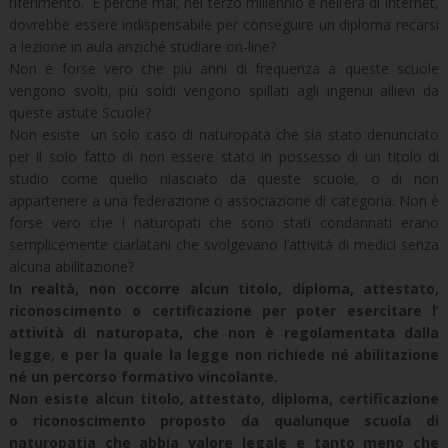
riferimento. E perché mai, nel terzo millennio e nell’era di Internet,
dovrebbe essere indispensabile per conseguire un diploma recarsi
a lezione in aula anziché studiare on-line?
Non è forse vero che più anni di frequenza a queste scuole
vengono svolti, più soldi vengono spillati agli ingenui allievi da
queste astute Scuole?
Non esiste un solo caso di naturopata che sia stato denunciato
per il solo fatto di non essere stato in possesso di un titolo di
studio come quello rilasciato da queste scuole, o di non
appartenere a una federazione o associazione di categoria. Non è
forse vero che i naturopati che sono stati condannati erano
semplicemente ciarlatani che svolgevano l’attività di medici senza
alcuna abilitazione?
In realtà, non occorre alcun titolo, diploma, attestato,
riconoscimento o certificazione per poter esercitare l’
attività di naturopata, che non è regolamentata dalla
legge, e per la quale la legge non richiede né abilitazione
né un percorso formativo vincolante.
Non esiste alcun titolo, attestato, diploma, certificazione
o riconoscimento proposto da qualunque scuola di
naturopatia che abbia valore legale e tanto meno che