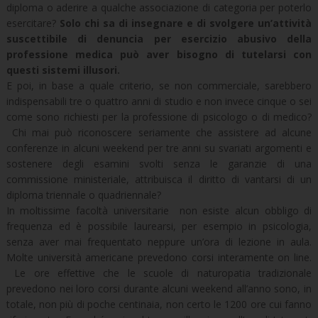
diploma o aderire a qualche associazione di categoria per poterlo
esercitare?
Solo chi sa di insegnare e di svolgere un’attività
suscettibile di denuncia per esercizio abusivo della
professione medica può aver bisogno di tutelarsi con
questi sistemi illusori.
E poi, in base a quale criterio, se non commerciale, sarebbero
indispensabili tre o quattro anni di studio e non invece cinque o sei
come sono richiesti per la professione di psicologo o di medico?
Chi mai può riconoscere seriamente che assistere ad alcune
conferenze in alcuni weekend per tre anni su svariati argomenti e
sostenere degli esamini svolti senza le garanzie di una
commissione ministeriale, attribuisca il diritto di vantarsi di un
diploma triennale o quadriennale?
In moltissime facoltà universitarie non esiste alcun obbligo di
frequenza ed è possibile laurearsi, per esempio in psicologia,
senza aver mai frequentato neppure un’ora di lezione in aula.
Molte università americane prevedono corsi interamente on line.
Le ore effettive che le scuole di naturopatia tradizionale
prevedono nei loro corsi durante alcuni weekend all’anno sono, in
totale, non più di poche centinaia, non certo le 1200 ore cui fanno