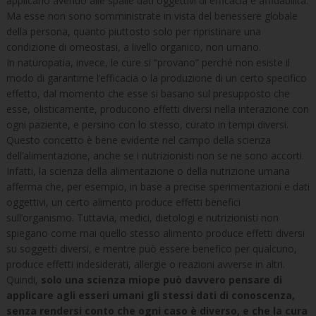
applicano avendo alle spalle dati oggettivi di efficacia e affidabilità.
Ma esse non sono somministrate in vista del benessere globale
della persona, quanto piuttosto solo per ripristinare una
condizione di omeostasi, a livello organico, non umano.
In naturopatia, invece, le cure si “provano” perché non esiste il
modo di garantirne l’efficacia o la produzione di un certo specifico
effetto, dal momento che esse si basano sul presupposto che
esse, olisticamente, producono effetti diversi nella interazione con
ogni paziente, e persino con lo stesso, curato in tempi diversi.
Questo concetto è bene evidente nel campo della scienza
dell’alimentazione, anche se i nutrizionisti non se ne sono accorti.
Infatti, la scienza della alimentazione o della nutrizione umana
afferma che, per esempio, in base a precise sperimentazioni e dati
oggettivi, un certo alimento produce effetti benefici
sull’organismo. Tuttavia, medici, dietologi e nutrizionisti non
spiegano come mai quello stesso alimento produce effetti diversi
su soggetti diversi, e mentre può essere benefico per qualcuno,
produce effetti indesiderati, allergie o reazioni avverse in altri.
Quindi,
solo una scienza miope può davvero pensare di
applicare agli esseri umani gli stessi dati di conoscenza,
senza rendersi conto che ogni caso è diverso, e che la cura