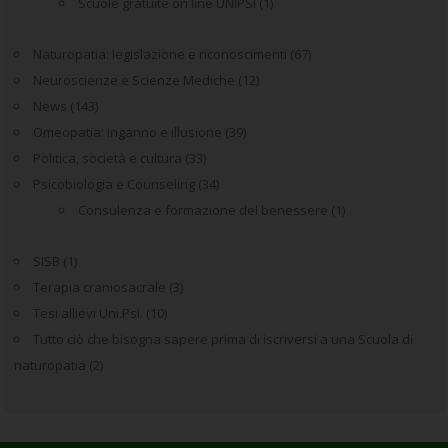
Scuole gratuite on line UNIPSI
(1)
Naturopatia: legislazione e riconoscimenti
(67)
Neuroscienze e Scienze Mediche
(12)
News
(143)
Omeopatia: inganno e illusione
(39)
Politica, società e cultura
(33)
Psicobiologia e Counseling
(34)
Consulenza e formazione del benessere
(1)
SISB
(1)
Terapia craniosacrale
(3)
Tesi allievi Uni.Psi.
(10)
Tutto ciò che bisogna sapere prima di iscriversi a una Scuola di
naturopatia
(2)