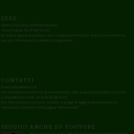
SEDE
Sede e Direzione dell’Associazione:
Corso Einaudi 45, 10129 Torino
(la sede è aperta al pubblico solo su appuntamento per sedute di consulenza,
non per informazioni o attività di segreteria)
CONTATTI
Email:
unipsi@libero.it
Per consulenza telefonica di orientamento sulle proposte formative: scrivere
a unipsi@libero.it (dr. Andrea Bongiorno)
Per informazioni, iscrizioni, contatti, si prega di leggere attentamente le
indicazioni contenute nella pagina
“Info/contatti”
SEGUICI ANCHE SU YOUTUBE
Per visionare gli audiovideo di presentazione del Presidente