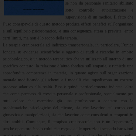
se non da personale sanitario abilitato
sotto controllo, autorizzazione e
supervisione di un medico. Il fatto che
l’uso consapevole di questo metodo produca effetti benefici sull’organismo
e sull’equilibrio psicosomatico, è una conseguenza attesa e prevista, entro
certi limiti, ma non è lo scopo della terapia.
La terapia craniosacrale ad indirizzo transpersonale, in particolare, l’unica
fondata su evidenze scientifiche e oggetto di studi e ricerche in ambito
psicobiologico, è un metodo terapeutico che va utilizzato all’interno di uno
specifico contesto, la relazione d’aiuto fondata sull’empatia, e richiede una
approfondita competenza in materia, in quanto agisce sull’organizzazione
mentale modificando gli schemi e i modelli che impediscono un corretto
processo adattivo alla realtà. Essa è quindi particolarmente indicata, oltre
che come percorso di crescita personale e professionale, specialmente per
tutti coloro che esercitino già una professione a contatto con le
problematiche psicologiche del cliente, sia che lavorino sul corpo con
ginnastica e manipolazioni, sia che lavorino come consulenti o terapeuti in
altri ambiti. Comunque, il terapista craniosacrale non è un “operatore”,
perchè operatore è solo colui che esegue delle operazioni secondo istruzioni
predeterminate, esattamente il contrario di quello che si insegna nella