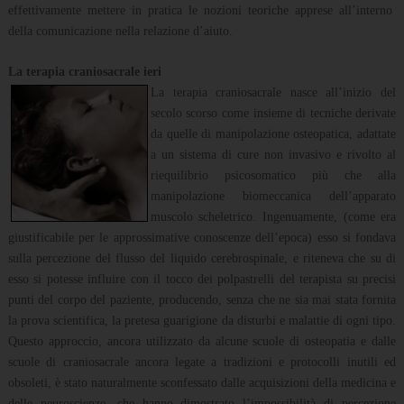
effettivamente mettere in pratica le nozioni teoriche apprese all’interno
della comunicazione nella relazione d’aiuto.
La terapia craniosacrale ieri
La terapia craniosacrale nasce all’inizio del
secolo scorso come insieme di tecniche derivate
da quelle di manipolazione osteopatica, adattate
a un sistema di cure non invasivo e rivolto al
riequilibrio psicosomatico più che alla
manipolazione biomeccanica dell’apparato
muscolo scheletrico. Ingenuamente, (come era
giustificabile per le approssimative conoscenze dell’epoca) esso si fondava
sulla percezione del flusso del liquido cerebrospinale, e riteneva che su di
esso si potesse influire con il tocco dei polpastrelli del terapista su precisi
punti del corpo del paziente, producendo, senza che ne sia mai stata fornita
la prova scientifica, la pretesa guarigione da disturbi e malattie di ogni tipo.
Questo approccio, ancora utilizzato da alcune scuole di osteopatia e dalle
scuole di craniosacrale ancora legate a tradizioni e protocolli inutili ed
obsoleti, è stato naturalmente sconfessato dalle acquisizioni della medicina e
delle neuroscienze, che hanno dimostrato l’impossibilità di percezione