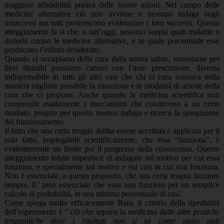
maggiore affidabilità pratica delle nostre azioni. Nel campo delle
medicine alternative ciò non avviene e nessuno indaga sugli
insuccessi ma tutti preferiscono evidenziare i loro successi. Questo
atteggiamento fa sì che, a tutt’oggi, nessuno sappia quali malattie o
disturbi curino le medicine alternative, e in quale percentuale esse
producano l’effetto desiderato.
Quando ci occupiamo della cura della nostra salute, nonostante per
lievi disturbi possiamo curarci con l’auto prescrizione, diventa
indispensabile in tutti gli altri casi che chi ci cura conosca nella
maniera migliore possibile la situazione e le modalità di azione della
cura che ci propone. Anche quando la medicina scientifica non
comprende esattamente i meccanismi che conducono a un certo
risultato, proprio per questo motivo indaga e ricerca la spiegazione
del funzionamento.
Il fatto che una certa terapia debba essere accettata e applicata per il
solo fatto, inspiegabile scientificamente, che essa “funziona”, è
evidentemente un limite per il progresso della conoscenza. Questo
atteggiamento infatti impedisce di indagare sul motivo per cui essa
funziona, e specialmente sul motivo e sui casi in cui non funziona.
Non è essenziale, a questo proposito, che una certa terapia funzioni
sempre. E’ però essenziale che essa non funzioni per un semplice
calcolo di probabilità, in una minima percentuale di casi.
Come spiega molto efficacemente Bara, il criterio della ripetibilità
dell’esperimento è “
ciò che separa la medicina dalle altre pratiche
terapeutiche dove i risultati non si sa come siano stati