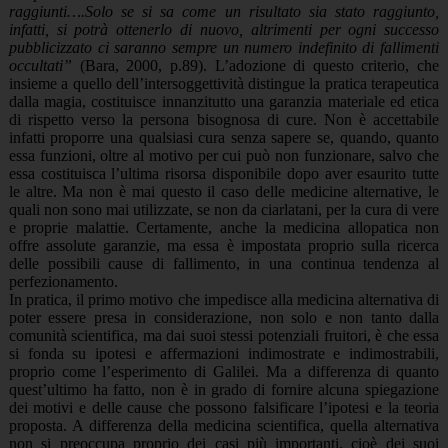
raggiunti….Solo se si sa come un risultato sia stato raggiunto,
infatti, si potrà ottenerlo di nuovo, altrimenti per ogni successo
pubblicizzato ci saranno sempre un numero indefinito di fallimenti
occultati”
(Bara, 2000, p.89). L’adozione di questo criterio, che
insieme a quello dell’intersoggettività distingue la pratica terapeutica
dalla magia, costituisce innanzitutto una garanzia materiale ed etica
di rispetto verso la persona bisognosa di cure. Non è accettabile
infatti proporre una qualsiasi cura senza sapere se, quando, quanto
essa funzioni, oltre al motivo per cui può non funzionare, salvo che
essa costituisca l’ultima risorsa disponibile dopo aver esaurito tutte
le altre. Ma non è mai questo il caso delle medicine alternative, le
quali non sono mai utilizzate, se non da ciarlatani, per la cura di vere
e proprie malattie. Certamente, anche la medicina allopatica non
offre assolute garanzie, ma essa è impostata proprio sulla ricerca
delle possibili cause di fallimento, in una continua tendenza al
perfezionamento.
In pratica, il primo motivo che impedisce alla medicina alternativa di
poter essere presa in considerazione, non solo e non tanto dalla
comunità scientifica, ma dai suoi stessi potenziali fruitori, è che essa
si fonda su ipotesi e affermazioni indimostrate e indimostrabili,
proprio come l’esperimento di Galilei. Ma a differenza di quanto
quest’ultimo ha fatto, non è in grado di fornire alcuna spiegazione
dei motivi e delle cause che possono falsificare l’ipotesi e la teoria
proposta. A differenza della medicina scientifica, quella alternativa
non si preoccupa proprio dei casi più importanti, cioè dei suoi