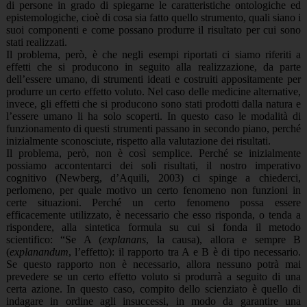
di persone in grado di spiegarne le caratteristiche ontologiche ed
epistemologiche, cioè di cosa sia fatto quello strumento, quali siano i
suoi componenti e come possano produrre il risultato per cui sono
stati realizzati.
Il problema, però, è che negli esempi riportati ci siamo riferiti a
effetti che si producono in seguito alla realizzazione, da parte
dell’essere umano, di strumenti ideati e costruiti appositamente per
produrre un certo effetto voluto. Nel caso delle medicine alternative,
invece, gli effetti che si producono sono stati prodotti dalla natura e
l’essere umano li ha solo scoperti. In questo caso le modalità di
funzionamento di questi strumenti passano in secondo piano, perché
inizialmente sconosciute, rispetto alla valutazione dei risultati.
Il problema, però, non è così semplice. Perché se inizialmente
possiamo accontentarci dei soli risultati, il nostro imperativo
cognitivo (Newberg, d’Aquili, 2003) ci spinge a chiederci,
perlomeno, per quale motivo un certo fenomeno non funzioni in
certe situazioni. Perché un certo fenomeno possa essere
efficacemente utilizzato, è necessario che esso risponda, o tenda a
rispondere, alla sintetica formula su cui si fonda il metodo
scientifico: “Se A (
explanans
, la causa), allora e sempre B
(
explanandum
, l’effetto): il rapporto tra A e B è di tipo necessario.
Se questo rapporto non è necessario, allora nessuno potrà mai
prevedere se un certo effetto voluto si produrrà a seguito di una
certa azione. In questo caso, compito dello scienziato è quello di
indagare in ordine agli insuccessi, in modo da garantire una