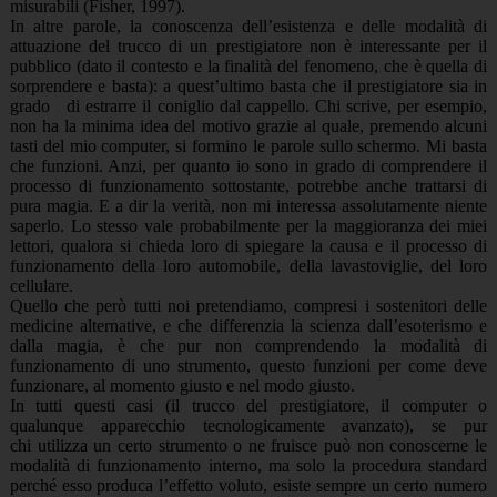
misurabili (Fisher, 1997).
In altre parole, la conoscenza dell’esistenza e delle modalità di
attuazione del trucco di un prestigiatore non è interessante per il
pubblico (dato il contesto e la finalità del fenomeno, che è quella di
sorprendere e basta): a quest’ultimo basta che il prestigiatore sia in
grado di estrarre il coniglio dal cappello. Chi scrive, per esempio,
non ha la minima idea del motivo grazie al quale, premendo alcuni
tasti del mio computer, si formino le parole sullo schermo. Mi basta
che funzioni. Anzi, per quanto io sono in grado di comprendere il
processo di funzionamento sottostante, potrebbe anche trattarsi di
pura magia. E a dir la verità, non mi interessa assolutamente niente
saperlo. Lo stesso vale probabilmente per la maggioranza dei miei
lettori, qualora si chieda loro di spiegare la causa e il processo di
funzionamento della loro automobile, della lavastoviglie, del loro
cellulare.
Quello che però tutti noi pretendiamo, compresi i sostenitori delle
medicine alternative, e che differenzia la scienza dall’esoterismo e
dalla magia, è che pur non comprendendo la modalità di
funzionamento di uno strumento, questo funzioni per come deve
funzionare, al momento giusto e nel modo giusto.
In tutti questi casi (il trucco del prestigiatore, il computer o
qualunque apparecchio tecnologicamente avanzato), se pur
chi utilizza un certo strumento o ne fruisce può non conoscerne le
modalità di funzionamento interno, ma solo la procedura standard
perché esso produca l’effetto voluto, esiste sempre un certo numero