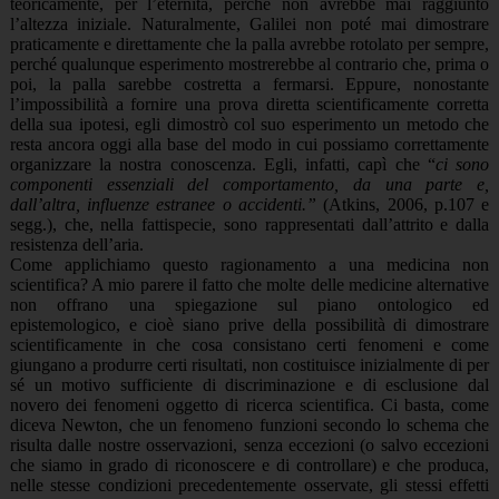
teoricamente, per l’eternità, perché non avrebbe mai raggiunto
l’altezza iniziale. Naturalmente, Galilei non poté mai dimostrare
praticamente e direttamente che la palla avrebbe rotolato per sempre,
perché qualunque esperimento mostrerebbe al contrario che, prima o
poi, la palla sarebbe costretta a fermarsi. Eppure, nonostante
l’impossibilità a fornire una prova diretta scientificamente corretta
della sua ipotesi, egli dimostrò col suo esperimento un metodo che
resta ancora oggi alla base del modo in cui possiamo correttamente
organizzare la nostra conoscenza. Egli, infatti, capì che “
ci sono
componenti essenziali del comportamento, da una parte e,
dall’altra, influenze estranee o accidenti.”
(Atkins, 2006, p.107 e
segg.), che, nella fattispecie, sono rappresentati dall’attrito e dalla
resistenza dell’aria.
Come applichiamo questo ragionamento a una medicina non
scientifica? A mio parere il fatto che molte delle medicine alternative
non offrano una spiegazione sul piano ontologico ed
epistemologico, e cioè siano prive della possibilità di dimostrare
scientificamente in che cosa consistano certi fenomeni e come
giungano a produrre certi risultati, non costituisce inizialmente di per
sé un motivo sufficiente di discriminazione e di esclusione dal
novero dei fenomeni oggetto di ricerca scientifica. Ci basta, come
diceva Newton, che un fenomeno funzioni secondo lo schema che
risulta dalle nostre osservazioni, senza eccezioni (o salvo eccezioni
che siamo in grado di riconoscere e di controllare) e che produca,
nelle stesse condizioni precedentemente osservate, gli stessi effetti